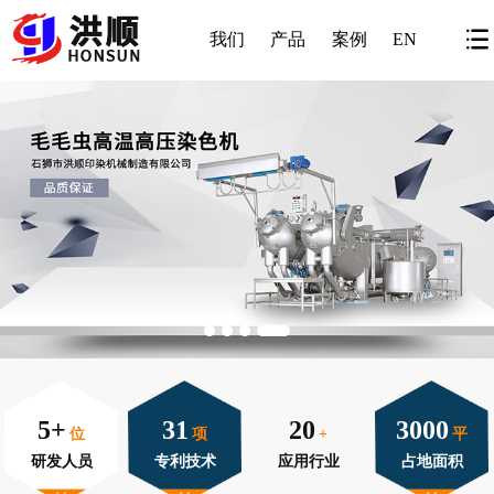
我们
产品
案例
EN
5+
31
20
3000
位
项
+
平
研发人员
专利技术
应用行业
占地面积