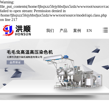
Warning:
file_put_contents(/home/fjhsjxzz5fejyhbsfjux5zdz/wwwroot/source/cac
failed to open stream: Permission denied in
/home/fjhsjxzz5fejyhbsfjux5zdz/wwwroot/source/model/api.class.php
on line 217
我们
产品
案例
EN