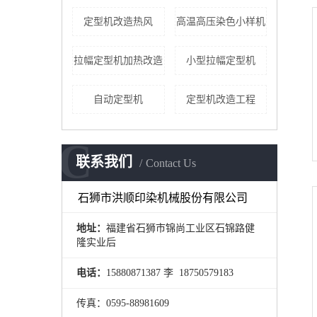
定型机改造热风
高温高压染色小样机
拉幅定型机加热改造
小型拉幅定型机
自动定型机
定型机改造工程
C
联系我们
Contact Us
石狮市洪顺印染机械股份有限公司
地址：
福建省石狮市锦尚工业区石锦路健
隆实业后
电话：
15880871387 李 18750579183
传真：0595-88981609