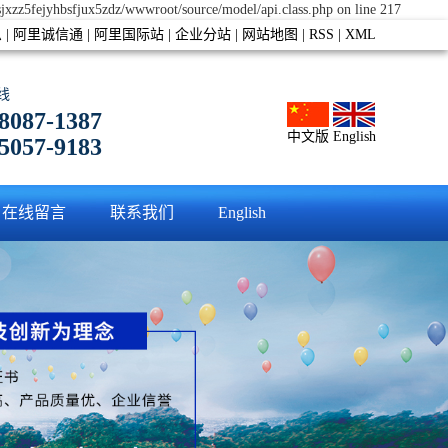
hsjxzz5fejyhbsfjux5zdz/wwwroot/source/model/api.class.php on line 217
息
|
阿里诚信通
|
阿里国际站
|
企业分站
|
网站地图
|
RSS
|
XML
线
-8087-1387
中文版
English
5057
-
9183
在线留言
联系我们
English