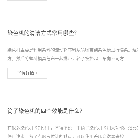
染色机的清洁方式常用哪些？
染色机主要是利用染料的流动将布料从喷嘴带到染色槽进行浸染。经
方。然后将塑料模具与布一起携带，轮子被抬起，布向不同方...
了解详情 +
筒子染色机的四个效能是什么？
在很多染色机的知识中，不得不说一下筒子染色机的四大功能。浴比
停止注水。为了克服液位计的缺点，可以使用差压变送器来控...