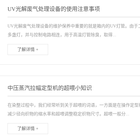
UV光解废气处理设备的使用注意事项
UV光解废气处理设备的维护保养中重要的就是箱内的UV灯管。由于
多盏灯，并与控制电路相连，用于高温灯管除臭，取得...
了解详情 +
中压蒸汽拉幅定型机的超喂小知识
在染整过程中，我们经常听到关于超喂的词语，一方面是在操作定型
减少径向织物的缩水率和超喂调整稳定织物尺寸。超喂一般分...
了解详情 +