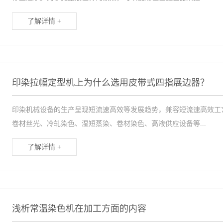
了解详情 +
印染拉幅定型机上为什么选用皮带式四指展边器？
印染机械设备的生产呈现短流速高效等发展趋势，兼容短流速高效工
卷材丝光、冷轧染色、湿短蒸染、卷材染色、高液供应设备等...
了解详情 +
浅析常温染色机在加工方面的内容