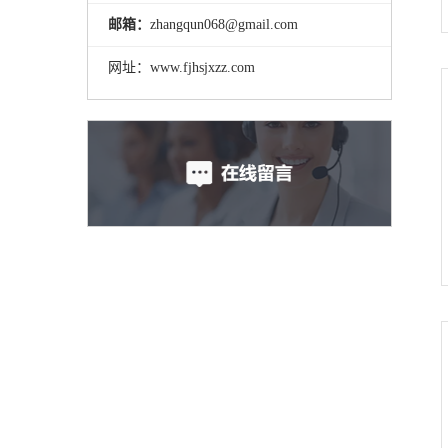
邮箱：
zhangqun068@gmail.com
网址：www.fjhsjxzz.com