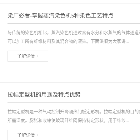
染厂必看-掌握蒸汽染色机5种染色工艺特点
与传统的染色机相比，蒸汽染色机通过含有水分和水蒸气的气体通道
可以加工所有纤维材料及其混合物的漂染。下面洪顺为大家讲...
了解详情 +
拉幅定型机的用途及特点优势
拉幅定型机是一种气动控制升降隔热门板定形机。拉幅定型机的目的
所需温度。膨胀和收缩使玻璃纤维网保持特定形状，用于纬纱...
了解详情 +