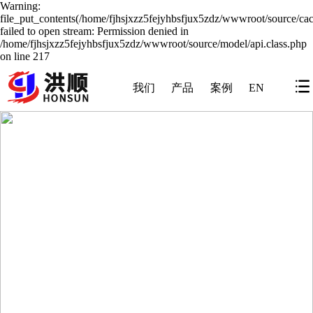
Warning:
file_put_contents(/home/fjhsjxzz5fejyhbsfjux5zdz/wwwroot/source/cac
failed to open stream: Permission denied in
/home/fjhsjxzz5fejyhbsfjux5zdz/wwwroot/source/model/api.class.php
on line 217
我们
产品
案例
EN