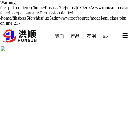
Warning:
file_put_contents(/home/fjhsjxzz5fejyhbsfjux5zdz/wwwroot/source/cac
failed to open stream: Permission denied in
/home/fjhsjxzz5fejyhbsfjux5zdz/wwwroot/source/model/api.class.php
on line 217
我们
产品
案例
EN