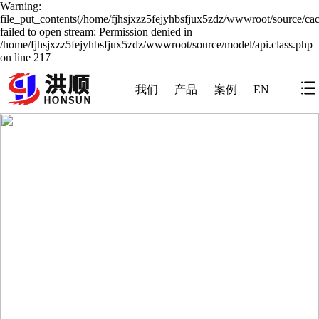
Warning:
file_put_contents(/home/fjhsjxzz5fejyhbsfjux5zdz/wwwroot/source/cac
failed to open stream: Permission denied in
/home/fjhsjxzz5fejyhbsfjux5zdz/wwwroot/source/model/api.class.php
on line 217
我们
产品
案例
EN